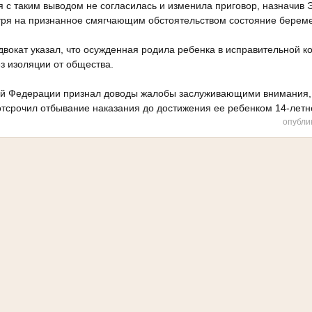
 с таким выводом не согласилась и изменила приговор, назначив 
ря на признанное смягчающим обстоятельством состояние береме
вокат указал, что осужденная родила ребенка в исправительной ко
з изоляции от общества.
ой Федерации признал доводы жалобы заслуживающими внимания,
отсрочил отбывание наказания до достижения ее ребенком 14-летне
опубли