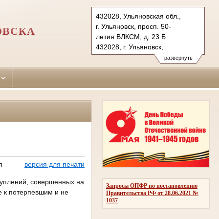
432028, Ульяновская обл.,
г. Ульяновск, просп. 50-
ОВСКА
летия ВЛКСМ, д. 23 Б
432028, г. Ульяновск,
проезд Полбина, д. 18
развернуть
Тел.: (8422) 45-28-76 (прием.),
45-33-12 (приемн. председ.)
zasvijajskiy.uln@sudrf.ru
я
версия для печати
туплений, совершенных на
Запросы ОПФР по постановлению
е к потерпевшим и не
Правительства РФ от 28.06.2021 №
1037