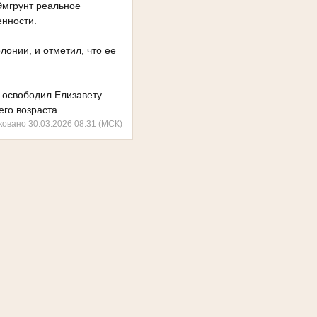
Эмгрунт реальное
нности.
лонии, и отметил, что ее
 освободил Елизавету
го возраста.
ковано 30.03.2026 08:31 (МСК)