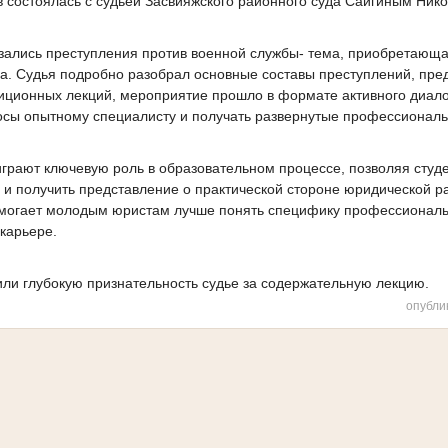
в состоялась с судьей Засвияжского районного суда Сайгиным Ни
зались преступления против военной службы- тема, приобретающа
а. Судья подробно разобрал основные составы преступлений, пре
диционных лекций, мероприятие прошло в формате активного диалог
осы опытному специалисту и получать развернутые профессиональ
рают ключевую роль в образовательном процессе, позволяя студе
о и получить представление о практической стороне юридической р
могает молодым юристам лучше понять специфику профессиональ
 карьере.
или глубокую признательность судье за содержательную лекцию.
опубли