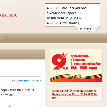
432028, Ульяновская обл.,
г. Ульяновск, просп. 50-
ОВСКА
летия ВЛКСМ, д. 23 Б
432028, г. Ульяновск,
проезд Полбина, д. 18
развернуть
Тел.: (8422) 45-28-76 (прием.),
45-33-12 (приемн. председ.)
zasvijajskiy.uln@sudrf.ru
версия для печати
иверситета имени И.Н.
Запросы ОПФР по постановлению
Правительства РФ от 28.06.2021 №
ой теме.
1037