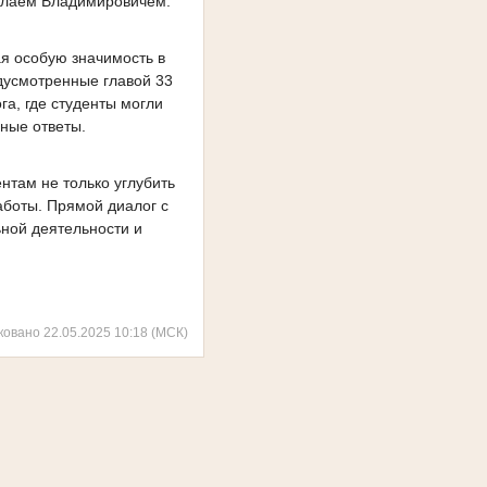
колаем Владимировичем.
я особую значимость в
дусмотренные главой 33
а, где студенты могли
ные ответы.
нтам не только углубить
аботы. Прямой диалог с
ной деятельности и
ковано 22.05.2025 10:18 (МСК)