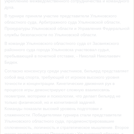
укреплению межведомственного сотрудничества и командного
духа.
В турнире приняли участие представители Ульяновского
областного суда, Арбитражного суда Ульяновской области,
Прокуратуры Ульяновской области и Управления Федеральной
службы безопасности по Ульяновской области.
В команде Ульяновского областного суда от Засвияжского
районного суда города Ульяновска участвовал судья,
пребывающей в почетной отставке, - Николай Николаевич
Бидюк.
Согласно консенсусу среди участников, бильярд представляет
собой вид спорта, требующий от игроков высокого уровня
точности и концентрации. Кинетические движения рук в
процессе игры демонстрируют сложную взаимосвязь
геометрии, моторики и психологии, что делает бильярд не
только физической, но и когнитивной задачей.
Команды показали высокий уровень подготовки и
слаженности. Победителями турнира стали представители
Ульяновского областного суда, продемонстрировавшие
сплоченность, логичность и стратегическое мышление. Второе
место заняла команда Прокуратуры Ульяновской области, а