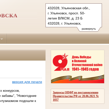
432028, Ульяновская обл.,
г. Ульяновск, просп. 50-
ОВСКА
летия ВЛКСМ, д. 23 Б
432028, г. Ульяновск,
проезд Полбина, д. 18
развернуть
Тел.: (8422) 45-28-76 (прием.),
45-33-12 (приемн. председ.)
zasvijajskiy.uln@sudrf.ru
версия для печати
х конкурсов,
Запросы ОПФР по постановлению
 забавы”, "Новогодние
Правительства РФ от 28.06.2021 №
1037
энтузиазмом подошли к