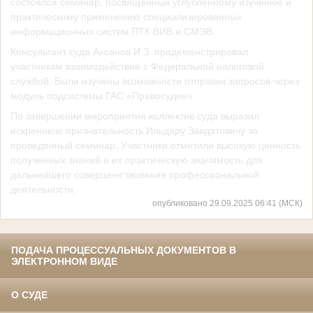
состоялся семинар, посвященный углубленному изучению и
практическому применению специализированных
информационных систем ПТК ВИВ и СМЭВ.
Консультант суда Ахсанов И.З. продемонстрировал
участникам взаимодействие с Федеральной налоговой
службой. Были изучены возможности отправки запросов через
модуль подсистемы ГАС «Правосудие».
По завершении мероприятия коллектив суда выразил
искреннюю признательность Ильдару Завдатовичу за
проведенный семинар. Участники отметили высокую ценность
полученных знаний и их практическую значимость для
дальнейшего совершенствования профессиональной
деятельности.
опубликовано 29.09.2025 06:41 (МСК)
ПОДАЧА ПРОЦЕССУАЛЬНЫХ ДОКУМЕНТОВ В
ЭЛЕКТРОННОМ ВИДЕ
О СУДЕ